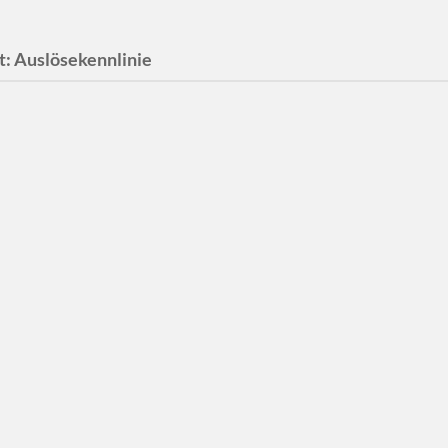
t:
Auslösekennlinie
iegen falsch: Der
hlussbereich bei
gsschutzschaltern
tet der gerade Teil der
beim LS-Schalter?#Wie heißt