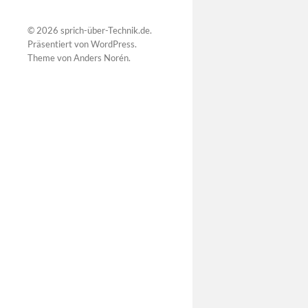
Auslöseken
des Themas
© 2026
sprich-über-Technik.de
.
Auslöseme
Präsentiert von
WordPress
.
Charakteri
Theme von
Anders Norén
.
ausgeblen
Zuscha
Auslös
Leitun
Antworten