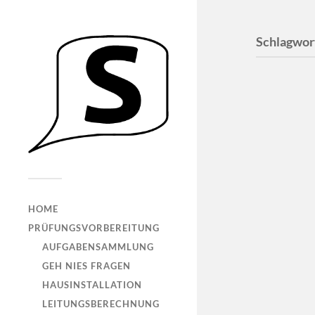
Schlagwor
Viele l
HOME
echte
PRÜFUNGSVORBEREITUNG
Kurzsc
AUFGABENSAMMLUNG
Leitun
GEH NIES FRAGEN
#Was bedeu
HAUSINSTALLATION
Kennlinie 
LEITUNGSBERECHNUNG