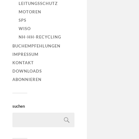
der schnell
LEITUNGSSCHUTZ
#Kurzschl
MOTOREN
senkrechte
SPS
Kennlinie 
WISO
#Was zeig
NH-HH-RECYCLING
BUCHEMPFEHLUNGEN
IMPRESSUM
KONTAKT
DOWNLOADS
ABONNIEREN
Intera
suchen
Auslös
Lehrer
In meinem
stelle ich