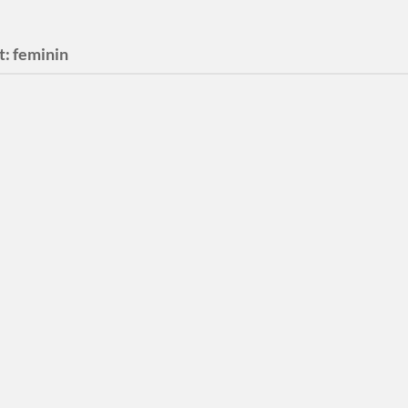
t:
feminin
ßFragen#4: Heißt
ntlich der, die oder
CD?
? Was? Der? Die? Das?
rtikel verwendest Du, wenn
Ds sprichst?“