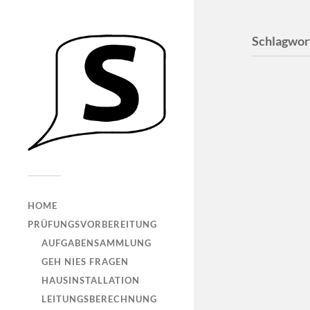
Schlagwor
Genie
HOME
es eige
PRÜFUNGSVORBEREITUNG
das R
AUFGABENSAMMLUNG
„Wer? Wie
GEH NIES FRAGEN
Welchen A
HAUSINSTALLATION
Du von RC
LEITUNGSBERECHNUNG